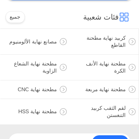
إدراج CNC
فئات شعبية
جميع
كربيد نهاية مطحنة
مصانع نهاية الألومنيوم
القاطع
44
مطحنة نهاية الأنف
مطحنة نهاية الشعاع
أدوات الطحن
الكرة
الزاوية
المخصصة
مطحنة نهاية مربعة
مطحنة نهاية CNC
لقم الثقب كربيد
مطحنة نهاية HSS
التنغستن