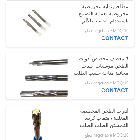
مطاحن نهاية مخروطية
مخروطية لعملية التصنيع
13
باستخدام الحاسب الآلي
لقم الثقب كربيد
حجم مخصص قطع عالية
negotiable MOQ:10 قطع
السرعة
CONTACT
التنغستن
لا معطف مخصص أدوات
الطحن موسعات عينات
مجانية متاحة حسب الطلب
10
negotiable MOQ:10 قطع
CONTACT
مطحنة نهاية HSS
أدوات الطحن المخصصة
المغلفة / مثقاب كربيد
التنجستن الصلب الصلب
OEM
negotiable MOQ:10 قطع