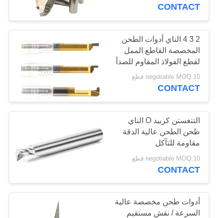
CONTACT
مراقبة
الجودة
2 3 4 الناي أدوات الطحن
35
المخصصة القاطع الممل
مطحنة نهاية الأنف
لقطع الفولاذ المقاوم للصدأ
اتصل
ج
negotiable MOQ:10 قطع
الكرة
بنا
CONTACT
اطلب
التنغستن كربيد O الناي
طحن الطحن عالية الدقة
اقتباس
مقاومة للتآكل
34
negotiable MOQ:10 قطع
مطحنة نهاية الشعاع
خريطة
CONTACT
الموقع
الزاوية
أدوات طحن مخصصة عالية
PRIVACY
السرعة / نقش مستقيم