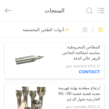
Changzhou
Xinpeng
Tools
المنتجات
Manufacturing
Co.,Ltd.
All
Rights
Reserved.
الصفحة
47
أدوات الطحن المخصصة
الرئيسية
كربيد نهاية مطحنة
القاطع
المطاحن المخروطية:
منتجات
مناسبة لمعالجة النحاس
الزهر عالي الدقة
معلومات
negotiable MOQ:10 قطع
CONTACT
عنا
27
جولة
ارتفاع مطحنة نهاية فهرسة
مصانع نهاية الألومنيوم
تغذية فضية فضية 90٪ Wc
في
الخارجية تحول الدعم
المعمل
negotiable MOQ:10 قطع