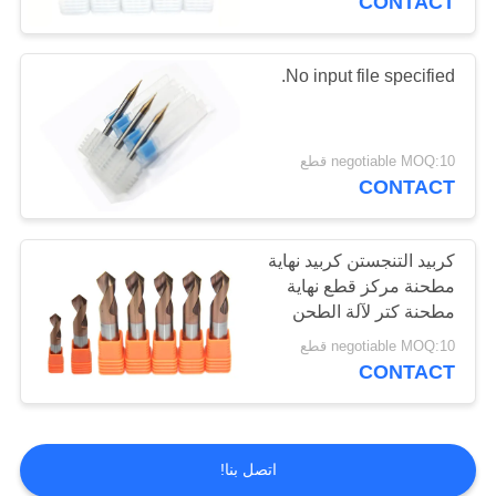
CONTACT
No input file specified.
negotiable MOQ:10 قطع
CONTACT
كربيد التنجستن كربيد نهاية
مطحنة مركز قطع نهاية
مطحنة كتر لآلة الطحن
باستخدام الحاسب الآلي
negotiable MOQ:10 قطع
CONTACT
اتصل بنا!