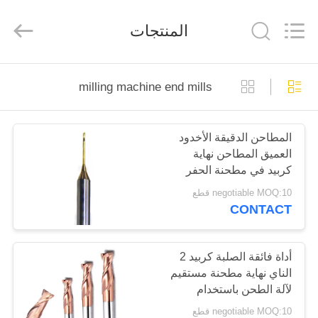
Changzhou
Xinpeng
Tools
المنتجات
Manufacturing
Co.,Ltd.
All
Rights
Reserved.
الصفحة
milling machine end mills
الرئيسية
المطاحن الدقيقة الأخدود
منتجات
العميق المطاحن نهاية
كربيد في مطحنة الحفر
معلومات
طحن الحبوب الدقيقة
negotiable MOQ:10 قطع
CONTACT
عنا
جولة
أداة فائقة الصلبة كربيد 2
الناي نهاية مطحنة مستقيم
في
لآلة الطحن باستخدام
المعمل
الحاسب الآلي
negotiable MOQ:10 قطع