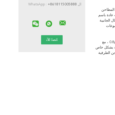
ال WhatsApp :
+8618115005888
 المطاحن
 عادة باسم
 الجانبية
موعات
تتبنى سلسلة قواطع الطحن والمعالجة العامة E550 مادة فولاذية من التنجستن الصلب عالية الجودة. قوة الانحناء: 3900mpa ، حجم الحبوب: 0.8μm ، مع
ة ، وهي مناسبة بشكل خاص
حن الطرفية