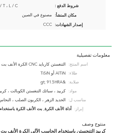
شروط الدفع :
T / T ، L / C ، باي بال
مصنوع في الصين
مكان المنشأ:
CCC
إصدار الشهادات:
معلومات تفصيلية
اسم المنتج:
التنغستن كاربايد CNC الكرة الأن
طلاء:
AlTiN أو TiSiN
معالجة عامة
صلابة:
&gt; 91.5HRA
مواد:
كربيد ، سبائك التنغستن الكوبالت ، كربيد
مناسب ل:
التنغستن
الحديد الزهر ، الكربون الصلب ، النحاس 
إبراز:
أداة الأنف الكرة
,
المقاوم للصدأ ، كوبر
بت الأنف الكرة باستخدام
منتوج وصف
كربيد التنجستن باستخدام الحاسب الآلي الكرة الأنف بت ا