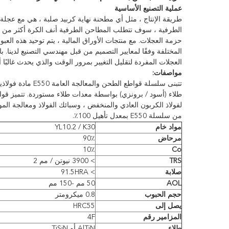
عملية التصنيع الأساسية
طريقة الإنتاج ، مثل أي مطحنة نهاية كربيد صلبة ، هي مع عجلة طحن 
الطرفية ، سوف تتطلب المطاحن الطرفية أنف الكرة أكثر من عج
حزمة العجلات.
مع منتجات الأوراق المالية ، يتم توحيد هذه العبو
المختلفة وفقًا لمعايير التصميم من قبل مهندسي التصنيع لدينا.
با
العجلات المفردة لتقليل التغيير بمرور الوقت والذي يحدث غالبًا
مواصفات:
لفولاذ الكربون العادي والمنخفض ، وسبائك الفولاذ ومعالجة الم
من سلسلة E550 بمعدل تأهيل 100٪.
مواد خام
YL10.2 / K30
مرحاض
90٪
10٪
Co
TRS
> 3900 نيوتن / مم 2
صلابة
> 91.5HRA
AOL
50 مم -150 مم
حجم الحبوب
0.8 ميكرومتر
يصل إلى
HRC55
المزامير رقم
4F
طلاء
AlTiN أو TiSiN