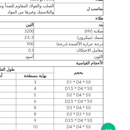
الصلب والفولاذ المقاوم للصدأ وسب
مناسب ل
والبلاستيك وغيرها من المواد
طلاء:
بند
التين
صلابة (HV):
3200
سمك (ميكرون):
2.5-3
درجة حرارة الأكسدة (درجة):
900
معامل الاحتكاك:
0.3
اللون:
أسود
الأحجام القياسية
طول الفل
بحجم
نهاية مسطحة
أن
3
D1 * D4 * 50
4
D1.5 * D4 * 50
5
D2 * D4 * 50
6
D2.5 * D4 * 50
8
D3 * D4 * 50
8
D3 * D3 * 50
9
D3.5 * D4 * 50
10
D4 * D4 * 50