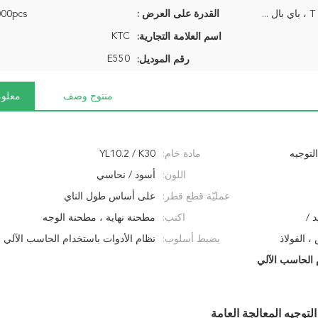
 ...
القدرة على العرض :
10000pcs/ا
KTC
اسم العلامة التجارية:
E550
رقم الموديل:
منتوج وصف
معلوم
ف بت التوجيه
مادة خام:
YL10.2 / K30
اللون:
أسود / نحاسي
عمليّة قطع قطر:
على أساس طول الناي
 /
اكتب:
مطحنة نهاية ، مطحنة الوجه
، الفولاذ
يضبط أسلوب:
 الحاسب الآلي
نظام CNC ، مصانع القطع CNC
لتوجيه المعالجة العامة