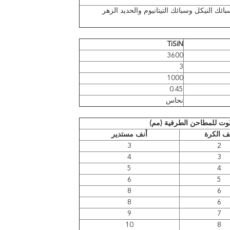
ائك النيكل وسبائك التيتانيوم والحديد الزهر
TiSiN
3600
3
1000
0.45
نحاس
وت للمطاحن الطرفية (مم)
ف الكرة
أنف مستدير
3
2
4
3
5
4
6
5
8
6
8
6
9
7
10
8