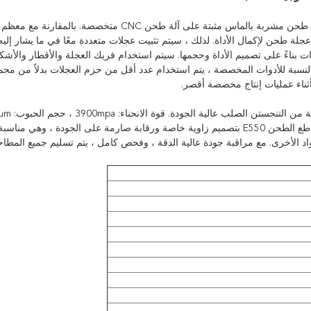
مشربة بالماس مثبتة على آلة طحن CNC متخصصة.
بالمقارنة مع معظم
لة طحن لإكمال الأداة.
لذلك ، سيتم تثبيت عجلات متعددة معًا في ما يشار إليه
ات بناءً على تصميم الأداة وحجمها.
سيتم استخدام فريك العجلة والأقطار والأشكال
لنسبة للأدوات المخصصة ، يتم استخدام عدد أقل من حزم العجلات بدلاً من مج
 أثناء عمليات إنتاج مخصصة أقصر.
طلاء (أسود / برونزي) بواسطة معدات طلاء مستوردة. تتميز قواطع الطحن E550 بتصميم زاوية خاصة ورقابة صارمة على الجود
واد الأخرى. مع مراقبة جودة عالية الدقة ، وفحص كامل ، يتم تسليم جميع المطا