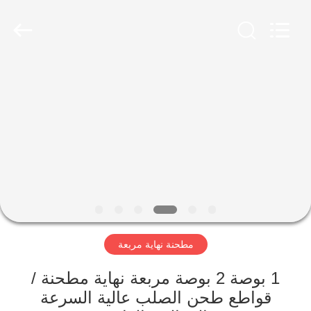
Changzhou
Xinpeng
Tools
Manufacturing
Co.,Ltd.
All
Rights
Reserved.
الصفحة
الرئيسية
منتجات
معلومات
عنا
مطحنة نهاية مربعة
جولة
في
1 بوصة 2 بوصة مربعة نهاية مطحنة /
قواطع طحن الصلب عالية السرعة
المعمل