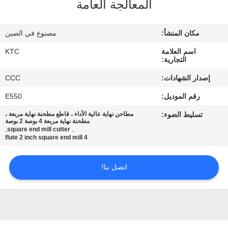
المعالجة العامة
مراقبة
مكان المنشأ:
مصنوع في الصين
الجودة
اسم العلامة
KTC
التجارية:
اتصل
إصدار الشهادات:
CCC
بنا
رقم الموديل:
E550
تسليط الضوء:
مطاحن نهاية عالية الأداء ، قاطع مطحنة نهاية مربعة ،
اطلب
مطحنة نهاية مربعة 4 بوصة 2 بوصة
,
,
square end mill cutter
4 flute 2 inch square end mill
اقتباس
اتصل بنا!
خريطة
الموقع
PRIVACY