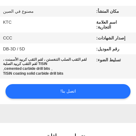
مكان المنشأ:
مصنوع في الصين
مراقبة
اسم العلامة
KTC
الجودة
التجارية:
إصدار الشهادات:
CCC
اتصل
رقم الموديل:
DB-3D / 5D
بنا
تسليط الضوء:
لقم الثقب الصلب التنغستن ، لقم الثقب كربيد الأسمنت ،
TiSiN لقم الثقب كربيد الصلبة
,
,
cemented carbide drill bits
اطلب
TiSiN coating solid carbide drill bits
اقتباس
اتصل بنا!
خريطة
الموقع
PRIVACY