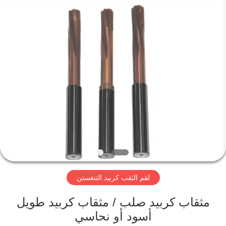
Changzhou
Xinpeng
Tools
Manufacturing
Co.,Ltd.
All
Rights
Reserved.
الصفحة
الرئيسية
منتجات
معلومات
عنا
لقم الثقب كربيد التنغستن
جولة
في
مثقاب كربيد صلب / مثقاب كربيد طويل
أسود أو نحاسي
المعمل