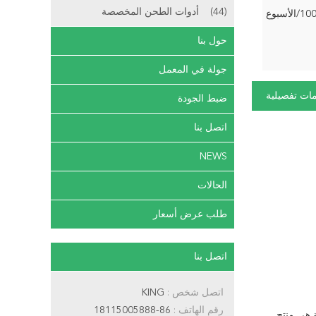
(44)
أدوات الطحن المخصصة
لأسبوع
حول بنا
جولة في المعمل
ات تفصيلية
ضبط الجودة
اتصل بنا
NEWS
الحالات
طلب عرض أسعار
اتصل بنا
اتصل شخص :
KING
رقم الهاتف :
86-18115005888
ة هي منتج