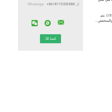
ال WhatsApp :
+8618115005888
قاطع تفريز الفولاذ عالي السرعة HSS550 مصنوع من مادة M42 ، مع محتوى منخفض من الفاناديوم (حوالي 1٪) ومحتوى عالي من الكوبالت (≤8٪). يتم
والمنخفض ،