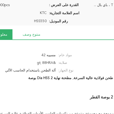
 ...
القدرة على العرض :
10000pcs/ا
KTC
اسم العلامة التجارية:
HSS550
رقم الموديل:
منتوج وصف
معلوم
مواد خام:
مسييه 42
صلابة:
&gt; 88HRA
نوع الجهاز:
آلة الطحن باستخدام الحاسب الآلي
طحن فولاذية عالية السرعة
,
مطحنة نهاية Dia HSS 2 بوصة
الأدوات الفولاذية عالية السرع