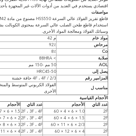
اقتصادي يستخدم في العديد من أدوات الآلات غير المجهزة بأحدث
مواصفات
استخدام قاطع طحن الصلب عالي السرعة بمحتوى الكوبالت بشكل
وسبائك الفولاذ ومعالجة المواد الأخرى.
مواد خام
م 42
مرحاض
92٪
8٪
Co
صلابة
> 88HRA
AOL
50 مم -150 مم
يصل إلى
HRC45-50
المزامير رقم
2/3 / 4F ، 4F حافة خشنة
الفولاذ الكربوني المتوسط ​​والم
مناسب ل
الأخرى
الأحجام القياسية
عدد الناي
الأحجام
عدد الناي
الأحجام
1.5 × 6 × 7 × 51
2F ، 3F ، 4F
1.0 × 6 × 4 × 60
2F
2 × 6 × 7 × 51
2F ، 3F ، 4F
1.5 × 6 × 4 × 60
2F
3 × 6 × 8 × 52
2F ، 3F ، 4F
2/3 × 6 × 11 × 60
2F
4 × 6 × 11 × 55
2F ، 3F ، 4F
4 × 6 × 12 × 60
2F