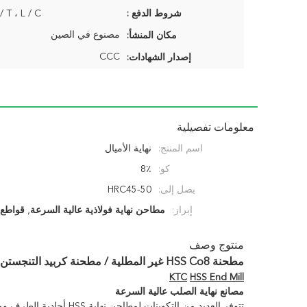
شروط الدفع :
T / T ، L / C ، باي بال
مصنوع في الصين
مكان المنشأ:
CCC
إصدار الشهادات:
معلومات تفصيلية
اسم المنتج:
نهاية الأميال
كو:
8٪
يصل إلى:
HRC45-50
إبراز:
مطاحن نهاية فولاذية عالية السرعة
,
قواطع 
منتوج وصف
مطحنة HSS Co8 غير المطلية / مطحنة كربيد التنجستن 2 بوصة القطر
KTC
HSS End Mill
مصانع نهاية الصلب عالية السرعة
تتوفر العديد من التكوينات لمطاحن نهاية HSS أحادية الطرف ومزدوجة مع مجموعة متنوعة من تكوينات الفلوت.