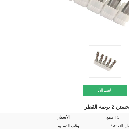
ﺎﺘﺼﻟ ﺍﻶﻧ
10 قطع
الأسعار :
1 قطعة / بك التعبئة ، 10 قطع بك التعبئة / حزمة ...
وقت التسليم :