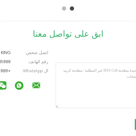
ابق على تواصل معنا
اتصل شخص:
KING
رقم الهاتف:
86-18115005888
ال WhatsApp:
+8618115005888