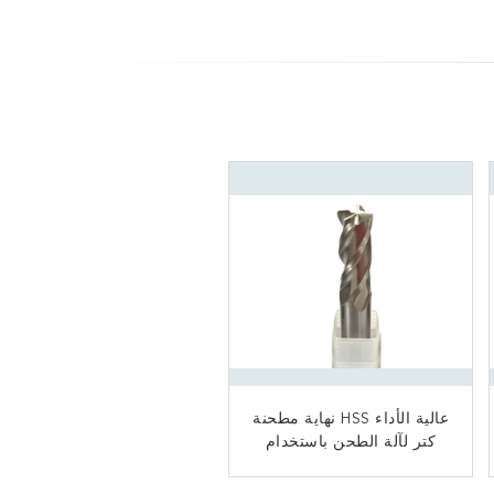
TC طلاء HSS نهاية مطحنة
عالية الأداء HSS نهاية مطحنة
كتر لآلة الطحن باستخدام
أدوات القطع / مصانع معدنية
الحاسب الآلي المواد M42
عالية السرعة نهاية الصلب