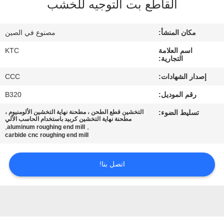
القاطع بت التوجيه للخشب
مراقبة
مكان المنشأ:
مصنوع في الصين
الجودة
اسم العلامة
KTC
التجارية:
اتصل
إصدار الشهادات:
CCC
بنا
رقم الموديل:
B320
تسليط الضوء:
التخشين قطع الطحن ، مطحنة نهاية التخشين الألومنيوم ،
اطلب
مطحنة نهاية التخشين كربيد باستخدام الحاسب الآلي
,
,
aluminum roughing end mill
carbide cnc roughing end mill
اقتباس
اتصل بنا!
خريطة
الموقع
PRIVACY