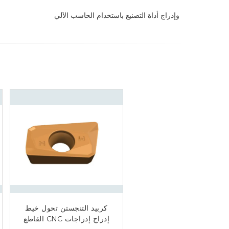
وإدراج أداة التصنيع باستخدام الحاسب الآلي
الأكثر مبيعا الأصلي كربيد
كربيد التنجستن تحول خيط
التنجستن cnc تحول أداة
إدراج إدراجات CNC القاطع