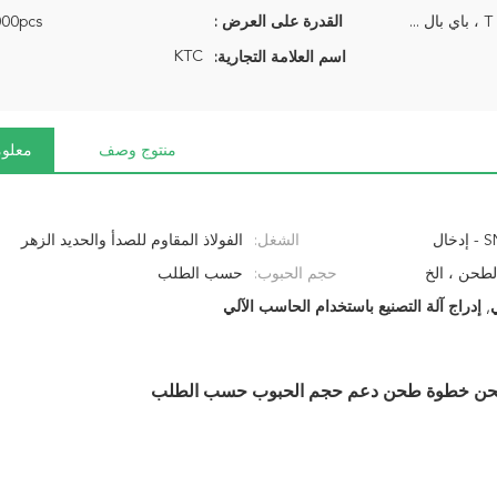
 ...
القدرة على العرض :
10000pcs/ا
KTC
اسم العلامة التجارية:
منتوج وصف
معلوم
تجهيز السيارة - النوع الشائع - سلبي - SN - إدخال
الشغل:
الفولاذ المقاوم للصدأ والحديد الزهر
طحن ، الخ
حجم الحبوب:
حسب الطلب
,
إدراج آلة التصنيع باستخدام الحاسب الآلي
 الطحن خطوة طحن دعم حجم الحبوب حسب الطلب