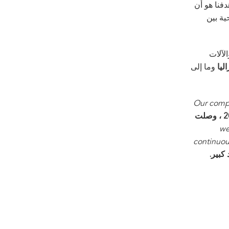
فنا هو أن
ية بين
لآلات
وما إلى
ليا
Our compa
تأسست شركتنا في عام 2003 ، وصلت
w
continuou
كبير.