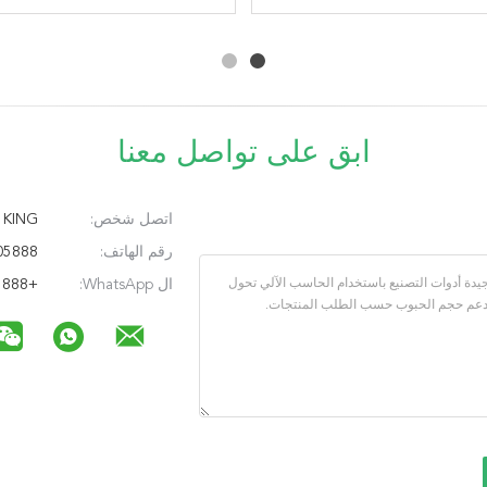
7075 الألومنيوم
التصنيع باستخدام الحاسب
إدراج عالية الدقة
نوع شائع طحن تجويف سلبي
الآلي طحن عالية الأداء
ابق على تواصل معنا
اتصل شخص:
KING
رقم الهاتف:
86-18115005888
ال WhatsApp:
+8618115005888