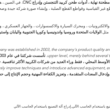
طحنة نهاية ، أدوات طحن كربيد التنجستن وإدراج CNC.
في الصين ، هد
اطع غير القياسية وقواطع القطع الصلبة ، وإنشاء صورة شركة جيدة وصح
والالكترونيات ، ومحرك السيارة والاكسسوارات ، والجهاز العسكري ، وا
، مثل
الولايات المتحدة وروسيا واندونيسيا وكوريا الجنوبية واليابان واسترا
ny was established in 2003, the company's product quality an
upper level, merely behind severa
الأوسط المحلي ، فقط وراء العديد من شركات الكربيد الأكثر تنافسية.
e
sly improve techniques and introduce advanced equipment, en
دخال المعدات المتقدمة ، وتعزيز الكفاءة المهنية وحجم الإنتاج إلى حد 
نيع باستخدام الحاسب الآلي,إدراج آلة التصنيع باستخدام الحاسب الآلي