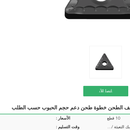
ﺎﺘﺼﻟ ﺍﻶﻧ
تجويف الطحن خطوة طحن دعم حجم الحبوب حسب الطلب
10 قطع
الأسعار :
1 قطعة / بك التعبئة ، 10 قطع بك التعبئة / حزمة ...
وقت التسليم :