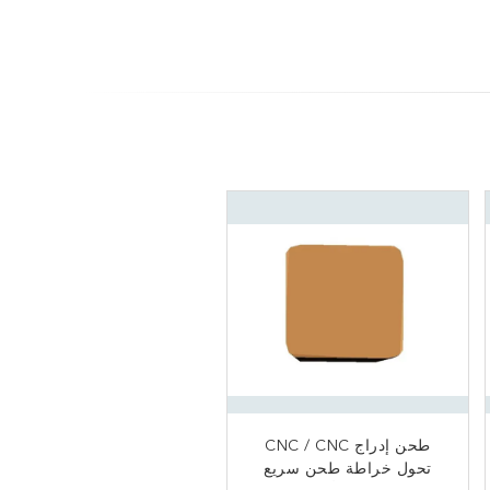
إدراج كربيد التنجستن
طحن إدراج CNC / CNC
تحول خراطة طحن سريع
مخرطة CNC كربيد تحول