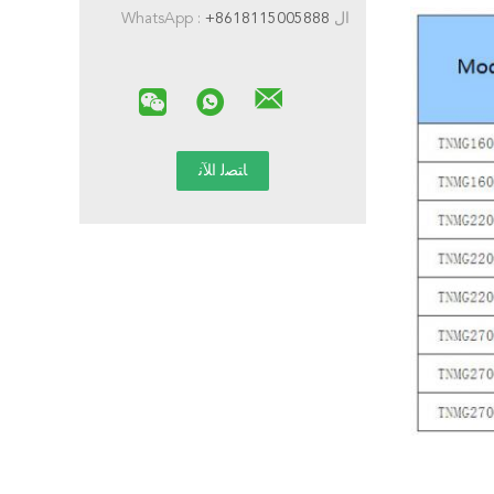
ال WhatsApp :
+8618115005888