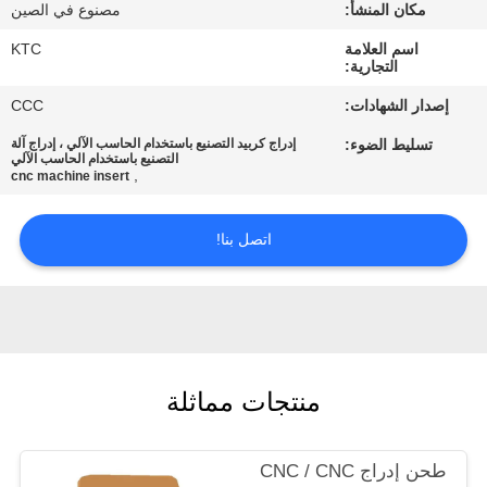
مكان المنشأ:
مصنوع في الصين
مراقبة
اسم العلامة
KTC
التجارية:
الجودة
إصدار الشهادات:
CCC
تسليط الضوء:
إدراج كربيد التصنيع باستخدام الحاسب الآلي ، إدراج آلة
اتصل
التصنيع باستخدام الحاسب الآلي
,
cnc machine insert
بنا
اتصل بنا!
اطلب
اقتباس
خريطة
منتجات مماثلة
الموقع
طحن إدراج CNC / CNC
PRIVACY