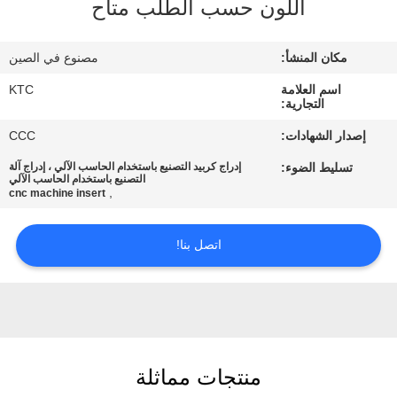
اللون حسب الطلب متاح
مراقبة
مكان المنشأ:
مصنوع في الصين
الجودة
اسم العلامة
KTC
التجارية:
اتصل
إصدار الشهادات:
CCC
بنا
تسليط الضوء:
إدراج كربيد التصنيع باستخدام الحاسب الآلي ، إدراج آلة
التصنيع باستخدام الحاسب الآلي
,
cnc machine insert
اطلب
اقتباس
اتصل بنا!
خريطة
الموقع
منتجات مماثلة
PRIVACY