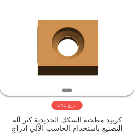
Changzhou
Xinpeng
Tools
Manufacturing
Co.,Ltd.
All
Rights
Reserved.
الصفحة
الرئيسية
منتجات
معلومات
عنا
إدراج CNC
جولة
في
كربيد مطحنة السكك الحديدية كتر آلة
التصنيع باستخدام الحاسب الآلي إدراج
المعمل