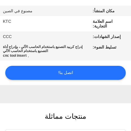
مكان المنشأ:
مصنوع في الصين
مراقبة
اسم العلامة
KTC
الجودة
التجارية:
إصدار الشهادات:
CCC
اتصل
تسليط الضوء:
إدراج كربيد التصنيع باستخدام الحاسب الآلي ، وإدراج أداة
بنا
التصنيع باستخدام الحاسب الآلي
,
cnc tool insert
اطلب
اتصل بنا!
اقتباس
خريطة
الموقع
منتجات مماثلة
PRIVACY