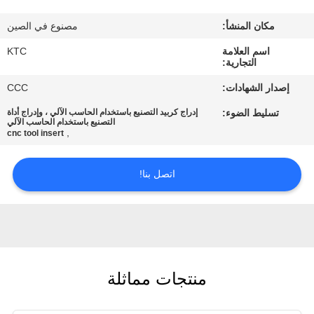
مكان المنشأ:
مصنوع في الصين
مراقبة
اسم العلامة
KTC
الجودة
التجارية:
إصدار الشهادات:
CCC
اتصل
تسليط الضوء:
إدراج كربيد التصنيع باستخدام الحاسب الآلي ، وإدراج أداة
بنا
التصنيع باستخدام الحاسب الآلي
,
cnc tool insert
اطلب
اتصل بنا!
اقتباس
خريطة
الموقع
منتجات مماثلة
PRIVACY