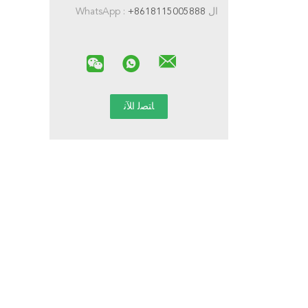
ال WhatsApp :
+8618115005888