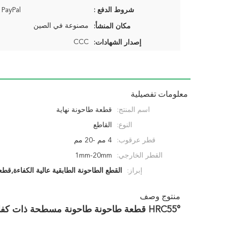
شروط الدفع :
ayPal ...
مصنوعة في الصين
مكان المنشأ:
CCC
إصدار الشهادات:
معلومات تفصيلية
اسم المنتج:
قطعة طاحونة نهاية
النوع:
القاطع
قطر عرقوب:
4 مم -20 مم
القطر الخارجي:
1mm-20mm
إبراز:
القطع الطاحونة الطابقية عالية الكفاءة,قطعة طاحونة عالم
ll Cutter
,
Universal Flat End Mill Cutter
منتوج وصف
HRC55° قطعة طاحونة طاحونة مسطحة ذات كفاءة عالية سلسلة عالمية غير متساوية ضد الاهتزاز قطعة طحن نهاية