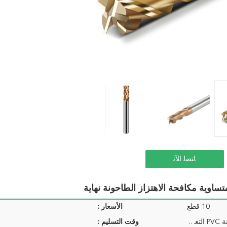
ﺎﺘﺼﻟ ﺍﻶﻧ
10 قطع
الأسعار :
1 قطعة / PVC التعبئة، 10 قطعة PVC التعبئة / التعبئة...
وقت التسليم :