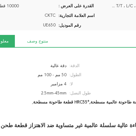
T/T ، L/C ، P
القدرة على العرض :
10000 قطعة / الأسبوع
CKTC
اسم العلامة التجارية:
UE650
رقم الموديل:
منتوج وصف
معلوم
الدقة:
دقة عالية
الطول:
50 مم - 100 مم
لا:
4 مزامير
طول النصل:
2.5mm-45mm
ية مسطحة,HRC55° قطعة طاحونة مسطحة
,
HRC55° Flat End Mi