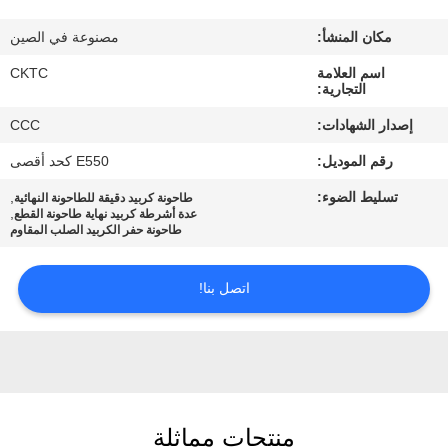
مكان المنشأ:
مصنوعة في الصين
مراقبة
اسم العلامة
CKTC
الجودة
التجارية:
إصدار الشهادات:
CCC
اتصل
رقم الموديل:
E550 كحد أقصى
بنا
تسليط الضوء:
,
طاحونة كربيد دقيقة للطاحونة النهائية
,
عدة أشرطة كربيد نهاية طاحونة القطع
طاحونة حفر الكربيد الصلب المقاوم
اطلب
اقتباس
اتصل بنا!
خريطة
الموقع
منتجات مماثلة
PRIVACY