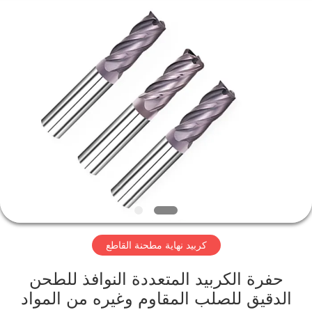
Changzhou
Xinpeng
Tools
Manufacturing
Co.,Ltd.
All
Rights
Reserved.
الصفحة
الرئيسية
منتجات
معلومات
عنا
كربيد نهاية مطحنة القاطع
جولة
في
حفرة الكربيد المتعددة النوافذ للطحن
الدقيق للصلب المقاوم وغيره من المواد
المعمل