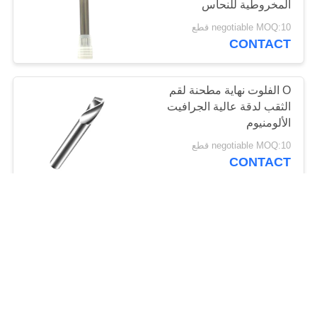
المخروطية للنحاس
12
المصبوب
negotiable MOQ:10 قطع
CONTACT
مطحنة نهاية فتحة تي
O الفلوت نهاية مطحنة لقم
الثقب لدقة عالية الجرافيت
الألومنيوم
negotiable MOQ:10 قطع
CONTACT
11
مطحنة نهاية القطع
نقش مطحنة نهاية أدوات
المركزية
الطحن المخصصة الحجم
وفقًا للمتطلبات
negotiable MOQ:10 قطع
CONTACT
10