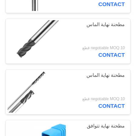
CONTACT
مراقبة
الجودة
مطحنة نهاية الماس
35
مطحنة نهاية الأنف
اتصل
negotiable MOQ:10 قطع
الكرة
بنا
CONTACT
اطلب
مطحنة نهاية الماس
اقتباس
34
negotiable MOQ:10 قطع
مطحنة نهاية الشعاع
خريطة
CONTACT
الموقع
الزاوية
مطحنة نهاية تتوافق
PRIVACY