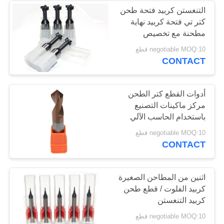
التنغستن كربيد فتحة طحن
كتر تي فتحة كربيد نهاية
13
مطحنة مع تخصيص
لقم الثقب كربيد
negotiable MOQ:10 قطع
CONTACT
التنغستن
أدوات القطع كتر الطحن
مركز ماكينات التصنيع
باستخدام الحاسب الآلي
طحن مطحنة نهاية
10
negotiable MOQ:10 قطع
CONTACT
مطحنة نهاية HSS
اثنين من المطاحن الصغيرة
كربيد الفلوت / قطع طحن
كربيد التنغستن
negotiable MOQ:10 قطع