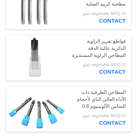
مطحنة كربيد الصلبة
POLICY
القاطع
negotiable MOQ:10 قطع
CONTACT
33
مطحنة نهاية مربعة
قواطع تفريز الزاوية
الدائرية عالية الدقة
المطاحن الزاوية المستديرة
لقطع عالية السرعة
negotiable MOQ:10 قطع
CONTACT
28
المطاحن الطرفية ذات
الأداء العالي الناي لأحجام
مطحنة نهاية CNC
النحاس الألومنيوم 0.8
ميكرون
negotiable MOQ:10 قطع
CONTACT