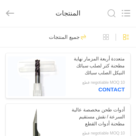
Changzhou
Xinpeng
Tools
المنتجات
Manufacturing
Co.,Ltd.
All
Rights
Reserved.
الصفحة
47
جميع المنتجات
الرئيسية
كربيد نهاية مطحنة
القاطع
متعددة أربعة المزمار نهاية
منتجات
مطحنة كتر لصلب سبائك
النيكل الصلب سبائك
معلومات
التيتانيوم الزهر
negotiable MOQ:10 قطع
CONTACT
عنا
27
جولة
أدوات طحن مخصصة عالية
مصانع نهاية الألومنيوم
السرعة / نقش مستقيم
في
مطحنة أدوات القطع
المعمل
negotiable MOQ:10 قطع