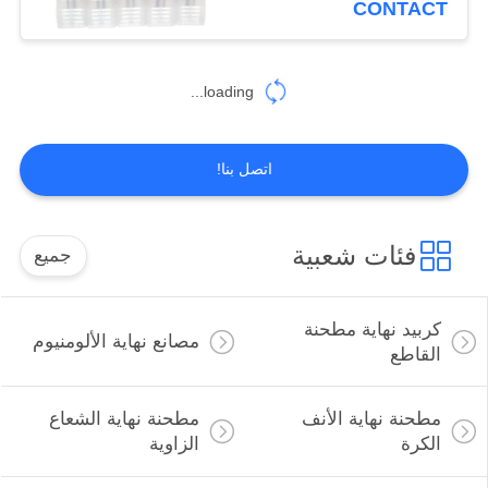
CONTACT
14
loading...
مطحنة التخشين
اتصل بنا!
فئات شعبية
جميع
18
المطاحن الدقيقة
كربيد نهاية مطحنة
مصانع نهاية الألومنيوم
القاطع
مطحنة نهاية الأنف
مطحنة نهاية الشعاع
الكرة
الزاوية