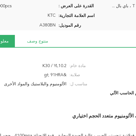
 ...
القدرة على العرض :
10000pcs/ا
KTC
اسم العلامة التجارية:
A380BN
رقم الموديل:
منتوج وصف
معلوم
مادة خام:
K30 / YL10.2
صلابة:
&gt; 91HRA
مناسب ل:
الألومنيوم والبلاستيك والمواد الأخرى
 الحاسب الآلي
الألومنيوم متعدد الحجم اختياري