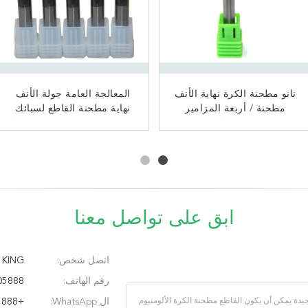
كربيد التنجستن عالية الأداء
نانو مطحنة الكرة نهاية الأنف
المعالجة العامة جولة الأنف
التنغستن كربيد الكرة مطحنة
مطحنة / أربعة المزامير
0.4 ميكرون حجم الحبوب
نهاية الأنف للصلب النانو
نهاية مطحنة القاطع لسبائك
الثمينة
القاطع طحن الأنف الكرة
الصلب المطلي
النيكل الفولاذ المقاوم للصدأ
ابق على تواصل معنا
اتصل شخص:
KING
رقم الهاتف:
86-18115005888
ال WhatsApp:
+8618115005888