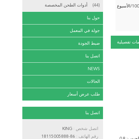
(44)
أدوات الطحن المخصصة
لأسبوع
حول بنا
جولة في المعمل
ات تفصيلية
ضبط الجودة
اتصل بنا
NEWS
الحالات
طلب عرض أسعار
اتصل بنا
اتصل شخص :
KING
رقم الهاتف :
86-18115005888
A380CR سلسلة قاطع تفريز الألمنيوم عالي اللمعان تتبنى مواد فولاذية تنجستن الحبوب عالية الجودة المحلية ، قوة الانحناء: 4100mpa ، حجم الحبوب: 0.8