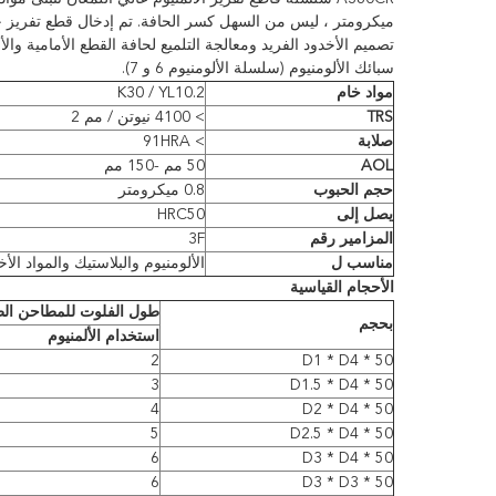
ميكرومتر ، ليس من السهل كسر الحافة. تم إدخال قطع تفريز جدي
تصميم الأخدود الفريد ومعالجة التلميع لحافة القطع الأمامية وال
سبائك الألومنيوم (سلسلة الألومنيوم 6 و 7).
مواد خام
K30 / YL10.2
TRS
> 4100 نيوتن / مم 2
صلابة
> 91HRA
AOL
50 مم -150 مم
حجم الحبوب
0.8 ميكرومتر
يصل إلى
HRC50
المزامير رقم
3F
مناسب ل
الألومنيوم والبلاستيك والمواد الأ
الأحجام القياسية
طول الفلوت للمطاحن الط
بحجم
استخدام الألمنيوم
2
D1 * D4 * 50
3
D1.5 * D4 * 50
4
D2 * D4 * 50
5
D2.5 * D4 * 50
6
D3 * D4 * 50
6
D3 * D3 * 50