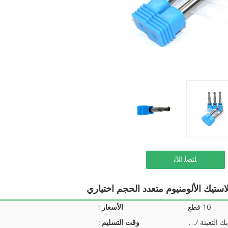
ﺎﺘﺼﻟ ﺍﻶﻧ
استيك الألومنيوم متعدد الحجم اختياري
10 قطع
الأسعار :
1 قطعة / بك التعبئة ، 10 قطع بك التعبئة / حزمة ...
وقت التسليم :