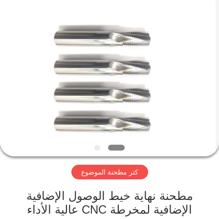
Changzhou
Xinpeng
Tools
Manufacturing
Co.,Ltd.
All
Rights
Reserved.
الصفحة
الرئيسية
منتجات
معلومات
عنا
كتر مطحنة الموضوع
جولة
في
مطحنة نهاية خيط الوصول الإضافية
الإضافية لمخرطة CNC عالية الأداء
المعمل