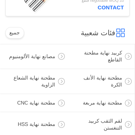
negotiable MOQ:10 قطع
CONTACT
فئات شعبية
جميع
كربيد نهاية مطحنة
مصانع نهاية الألومنيوم
القاطع
مطحنة نهاية الأنف
مطحنة نهاية الشعاع
الكرة
الزاوية
مطحنة نهاية مربعة
مطحنة نهاية CNC
لقم الثقب كربيد
مطحنة نهاية HSS
التنغستن