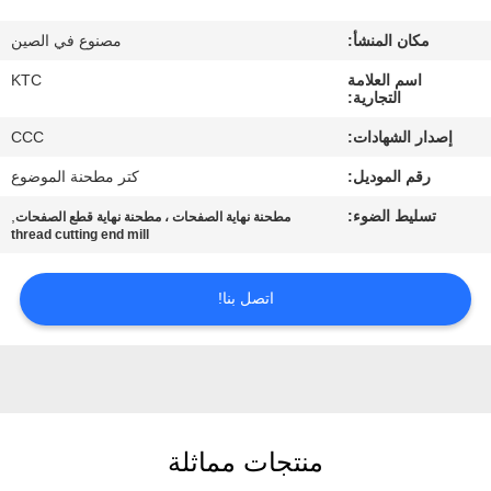
مكان المنشأ:
مصنوع في الصين
مراقبة
اسم العلامة
KTC
الجودة
التجارية:
إصدار الشهادات:
CCC
اتصل
رقم الموديل:
كتر مطحنة الموضوع
بنا
تسليط الضوء:
,
مطحنة نهاية الصفحات ، مطحنة نهاية قطع الصفحات
thread cutting end mill
اطلب
اقتباس
اتصل بنا!
خريطة
الموقع
منتجات مماثلة
PRIVACY