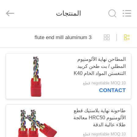
Changzhou
Xinpeng
Tools
المنتجات
Manufacturing
Co.,Ltd.
All
Rights
Reserved.
الصفحة
3 flute end mill aluminum
الرئيسية
المطاحن نهاية الألومنيوم
منتجات
المطلي / بت طحن كربيد
التنغستن المواد الخام K40
معلومات
WF25
negotiable MOQ:10 قطع
CONTACT
عنا
جولة
طاحونة نهاية بلاستيك قطع
الألومنيوم HRC50 معالجة
في
طلاء عالية الدقة
المعمل
negotiable MOQ:10 قطع