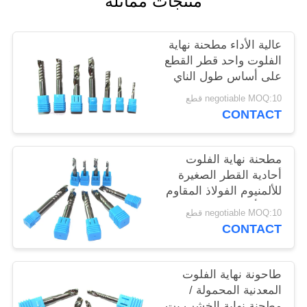
منتجات مماثلة
POLICY
عالية الأداء مطحنة نهاية
الفلوت واحد قطر القطع
على أساس طول الناي
negotiable MOQ:10 قطع
CONTACT
مطحنة نهاية الفلوت
أحادية القطر الصغيرة
للألمنيوم الفولاذ المقاوم
للصدأ
negotiable MOQ:10 قطع
CONTACT
طاحونة نهاية الفلوت
المعدنية المحمولة /
مطحنة نهاية الخشب بت