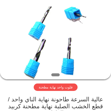
Changzhou
Xinpeng
Tools
Manufacturing
Co.,Ltd.
All
Rights
Reserved.
الصفحة
الرئيسية
منتجات
معلومات
عنا
فلوت واحد نهاية مطحنة
جولة
في
عالية السرعة طاحونة نهاية الناي واحد /
قطع الخشب الصلبة نهاية مطحنة كربيد
المعمل