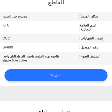
القاطع
مراقبة
مكان المنشأ:
مصنوع في الصين
الجودة
اسم العلامة
KTC
التجارية:
اتصل
إصدار الشهادات:
CCC
بنا
رقم الموديل:
SF600
تسليط الضوء:
,
طاحونة نهاية الفلوت واحدة ، القاطع الناي واحد
اطلب
single flute cutter
اقتباس
اتصل بنا!
خريطة
الموقع
PRIVACY