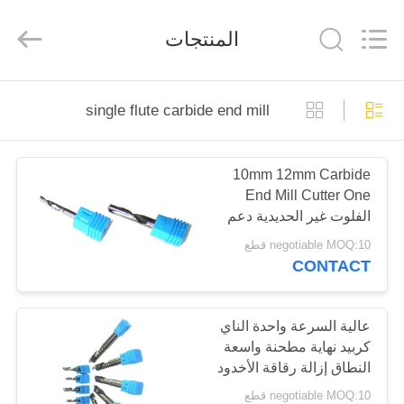
Changzhou
Xinpeng
Tools
المنتجات
Manufacturing
Co.,Ltd.
All
Rights
Reserved.
الصفحة
single flute carbide end mill
الرئيسية
10mm 12mm Carbide
منتجات
End Mill Cutter One
الفلوت غير الحديدية دعم
معلومات
المعادن
negotiable MOQ:10 قطع
CONTACT
عنا
جولة
عالية السرعة واحدة الناي
كربيد نهاية مطحنة واسعة
في
النطاق إزالة رقاقة الأخدود
المعمل
negotiable MOQ:10 قطع