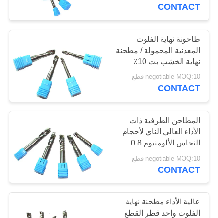
CONTACT
مراقبة
الجودة
طاحونة نهاية الفلوت
المعدنية المحمولة / مطحنة
نهاية الخشب بت 10٪
اتصل
negotiable MOQ:10 قطع
بنا
CONTACT
اطلب
المطاحن الطرفية ذات
الأداء العالي الناي لأحجام
اقتباس
النحاس الألومنيوم 0.8
ميكرون
negotiable MOQ:10 قطع
خريطة
CONTACT
الموقع
عالية الأداء مطحنة نهاية
PRIVACY
الفلوت واحد قطر القطع